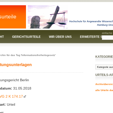
surteile
einfache
HT
GERICHTSURTEILE
WIR ÜBER UNS
ERWEITERTE SUCHE
rchiv für das Tag 'Informationsfreiheitsgesetz'
KATEGORI
iftungsunterlagen
Kategorien
URTEILS-A
ungsgericht Berlin
Archivübersic
sdatum:
31.05.2018
alle Urteile d
VG
2 K 174.17
art:
Urteil
ct: