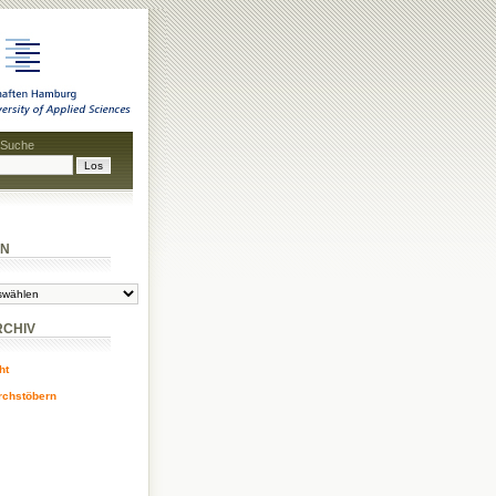
 Suche
EN
RCHIV
ht
urchstöbern