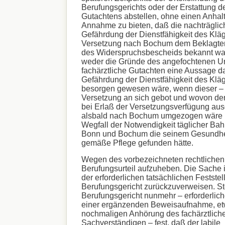
Berufungsgerichts oder der Erstattung de
Gutachtens abstellen, ohne einen Anhalt
Annahme zu bieten, daß die nachträglich
Gefährdung der Dienstfähigkeit des Kläg
Versetzung nach Bochum dem Beklagten 
des Widerspruchsbescheids bekannt wa
weder die Gründe des angefochtenen Ur
fachärztliche Gutachten eine Aussage da
Gefährdung der Dienstfähigkeit des Klä
besorgen gewesen wäre, wenn dieser – 
Versetzung an sich gebot und wovon de
bei Erlaß der Versetzungsverfügung aus
alsbald nach Bochum umgezogen wäre u
Wegfall der Notwendigkeit täglicher Ba
Bonn und Bochum die seinem Gesundhe
gemäße Pflege gefunden hätte.
Wegen des vorbezeichneten rechtlichen
Berufungsurteil aufzuheben. Die Sache 
der erforderlichen tatsächlichen Festste
Berufungsgericht zurückzuverweisen. Ste
Berufungsgericht nunmehr – erforderlich
einer ergänzenden Beweisaufnahme, etw
nochmaligen Anhörung des fachärztlich
Sachverständigen – fest, daß der labile