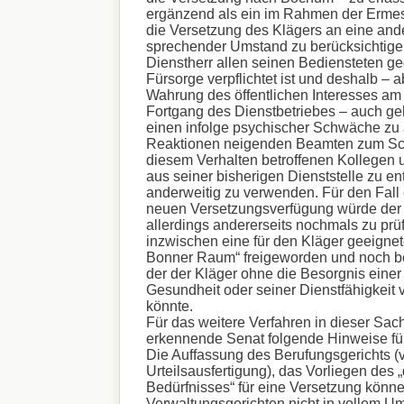
ergänzend als ein im Rahmen der Erme
die Versetzung des Klägers an eine ande
sprechender Umstand zu berücksichtige
Dienstherr allen seinen Bediensteten g
Fürsorge verpflichtet ist und deshalb –
Wahrung des öffentlichen Interesses am
Fortgang des Dienstbetriebes – auch ge
einen infolge psychischer Schwäche zu 
Reaktionen neigenden Beamten zum Sc
diesem Verhalten betroffenen Kollegen 
aus seiner bisherigen Dienststelle zu en
anderweitig zu verwenden. Für den Fall 
neuen Versetzungsverfügung würde der
allerdings andererseits nochmals zu prü
inzwischen eine für den Kläger geeignete
Bonner Raum“ freigeworden und noch bes
der der Kläger ohne die Besorgnis eine
Gesundheit oder seiner Dienstfähigkeit
könnte.
Für das weitere Verfahren in dieser Sach
erkennende Senat folgende Hinweise fü
Die Auffassung des Berufungsgerichts (v
Urteilsausfertigung), das Vorliegen des „
Bedürfnisses“ für eine Versetzung könn
Verwaltungsgerichten nicht in vollem Um