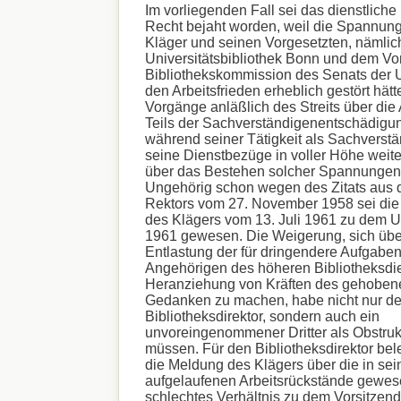
Im vorliegenden Fall sei das dienstliche
Recht bejaht worden, weil die Spannu
Kläger und seinen Vorgesetzten, nämlic
Universitätsbibliothek Bonn und dem Vo
Bibliothekskommission des Senats der U
den Arbeitsfrieden erheblich gestört hätt
Vorgänge anläßlich des Streits über die
Teils der Sachverständigenentschädigu
während seiner Tätigkeit als Sachverstä
seine Dienstbezüge in voller Höhe weite
über das Bestehen solcher Spannungen 
Ungehörig schon wegen des Zitats aus
Rektors vom 27. November 1958 sei di
des Klägers vom 13. Juli 1961 zu dem U
1961 gewesen. Die Weigerung, sich über
Entlastung der für dringendere Aufgaben
Angehörigen des höheren Bibliotheksdi
Heranziehung von Kräften des gehoben
Gedanken zu machen, habe nicht nur de
Bibliotheksdirektor, sondern auch ein
unvoreingenommener Dritter als Obstru
müssen. Für den Bibliotheksdirektor bele
die Meldung des Klägers über die in sei
aufgelaufenen Arbeitsrückstände gewes
schlechtes Verhältnis zu dem Vorsitzen