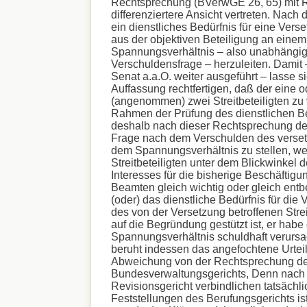
Rechtsprechung (BVerwGE 26, 65) mit R
differenziertere Ansicht vertreten. Nach d
ein dienstliches Bedürfnis für eine Vers
aus der objektiven Beteiligung an einem
Spannungsverhältnis – also unabhängig
Verschuldensfrage – herzuleiten. Damit –
Senat a.a.O. weiter ausgeführt – lasse si
Auffassung rechtfertigen, daß der eine 
(angenommen) zwei Streitbeteiligten zu 
Rahmen der Prüfung des dienstlichen Be
deshalb nach dieser Rechtsprechung des
Frage nach dem Verschulden des verse
dem Spannungsverhältnis zu stellen, we
Streitbeteiligten unter dem Blickwinkel d
Interesses für die bisherige Beschäftigu
Beamten gleich wichtig oder gleich entb
(oder) das dienstliche Bedürfnis für die
des von der Versetzung betroffenen Streit
auf die Begründung gestützt ist, er habe
Spannungsverhältnis schuldhaft verursac
beruht indessen das angefochtene Urteil 
Abweichung von der Rechtsprechung de
Bundesverwaltungsgerichts, Denn nach 
Revisionsgericht verbindlichen tatsächl
Feststellungen des Berufungsgerichts is