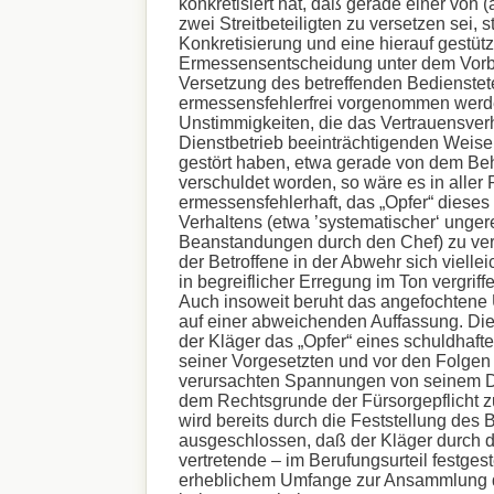
konkretisiert hat, daß gerade einer vo
zwei Streitbeteiligten zu versetzen sei, s
Konkretisierung und eine hierauf gestütz
Ermessensentscheidung unter dem Vorbe
Versetzung des betreffenden Bedienste
ermessensfehlerfrei vorgenommen werde
Unstimmigkeiten, die das Vertrauensverh
Dienstbetrieb beeinträchtigenden Weise 
gestört haben, etwa gerade von dem Behö
verschuldet worden, so wäre es in aller
ermessensfehlerhaft, das „Opfer“ dieses
Verhaltens (etwa ’systematischer‘ ungere
Beanstandungen durch den Chef) zu ve
der Betroffene in der Abwehr sich viell
in begreiflicher Erregung im Ton vergriff
Auch insoweit beruht das angefochtene U
auf einer abweichenden Auffassung. D
der Kläger das „Opfer“ eines schuldhaft
seiner Vorgesetzten und vor den Folgen
verursachten Spannungen von seinem D
dem Rechtsgrunde der Fürsorgepflicht z
wird bereits durch die Feststellung des 
ausgeschlossen, daß der Kläger durch 
vertretende – im Berufungsurteil festgest
erheblichem Umfange zur Ansammlung de