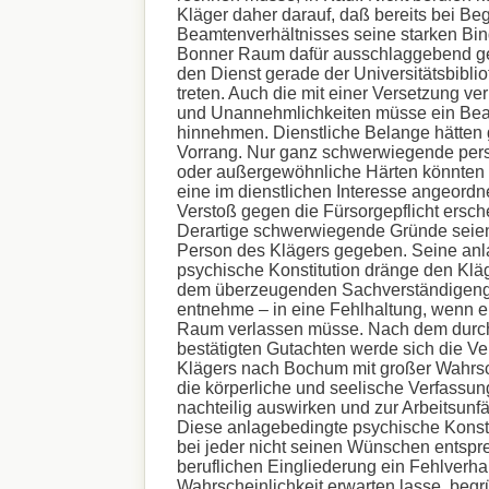
Kläger daher darauf, daß bereits bei B
Beamtenverhältnisses seine starken Bi
Bonner Raum dafür ausschlaggebend ge
den Dienst gerade der Universitätsbibli
treten. Auch die mit einer Versetzung v
und Unannehmlichkeiten müsse ein Beam
hinnehmen. Dienstliche Belange hätten 
Vorrang. Nur ganz schwerwiegende per
oder außergewöhnliche Härten könnte
eine im dienstlichen Interesse angeordn
Verstoß gegen die Fürsorgepflicht ersch
Derartige schwerwiegende Gründe seien
Person des Klägers gegeben. Seine an
psychische Konstitution dränge den Klä
dem überzeugenden Sachverständigeng
entnehme – in eine Fehlhaltung, wenn 
Raum verlassen müsse. Nach dem durch
bestätigten Gutachten werde sich die V
Klägers nach Bochum mit großer Wahrsch
die körperliche und seelische Verfassun
nachteilig auswirken und zur Arbeitsunfä
Diese anlagebedingte psychische Konsti
bei jeder nicht seinen Wünschen entsp
beruflichen Eingliederung ein Fehlverhal
Wahrscheinlichkeit erwarten lasse, beg