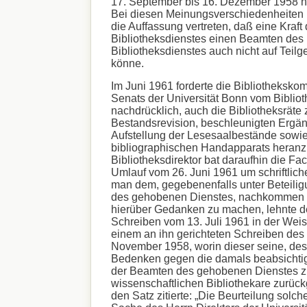
17. September bis 16. Dezember 1958 ni
Bei diesen Meinungsverschiedenheiten h
die Auffassung vertreten, daß eine Kraf
Bibliotheksdienstes einen Beamten des
Bibliotheksdienstes auch nicht auf Teilg
könne.
Im Juni 1961 forderte die Bibliotheksko
Senats der Universität Bonn vom Bibliot
nachdrücklich, auch die Bibliotheksräte 
Bestandsrevision, beschleunigten Ergä
Aufstellung der Lesesaalbestände sowi
bibliographischen Handapparats heranz
Bibliotheksdirektor bat daraufhin die Fa
Umlauf vom 26. Juni 1961 um schriftlich
man dem, gegebenenfalls unter Beteili
des gehobenen Dienstes, nachkommen 
hierüber Gedanken zu machen, lehnte d
Schreiben vom 13. Juli 1961 in der Weis
einem an ihn gerichteten Schreiben des
November 1958, worin dieser seine, des
Bedenken gegen die damals beabsichti
der Beamten des gehobenen Dienstes zu
wissenschaftlichen Bibliothekare zurück
den Satz zitierte: „Die Beurteilung solch