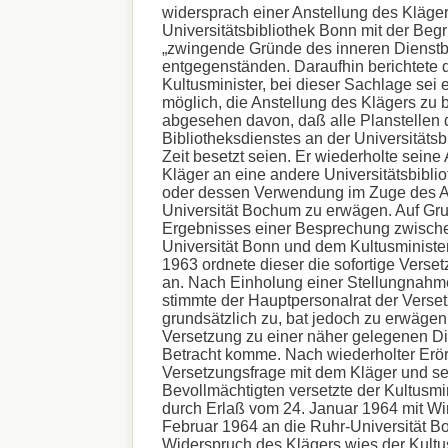
widersprach einer Anstellung des Kläger
Universitätsbibliothek Bonn mit der Be
„zwingende Gründe des inneren Dienstb
entgegenständen. Daraufhin berichtete 
Kultusminister, bei dieser Sachlage sei 
möglich, die Anstellung des Klägers zu 
abgesehen davon, daß alle Planstellen
Bibliotheksdienstes an der Universitätsb
Zeit besetzt seien. Er wiederholte sein
Kläger an eine andere Universitätsbibli
oder dessen Verwendung im Zuge des A
Universität Bochum zu erwägen. Auf Gr
Ergebnisses einer Besprechung zwisch
Universität Bonn und dem Kultusministe
1963 ordnete dieser die sofortige Verse
an. Nach Einholung einer Stellungnahm
stimmte der Hauptpersonalrat der Verse
grundsätzlich zu, bat jedoch zu erwägen
Versetzung zu einer näher gelegenen Die
Betracht komme. Nach wiederholter Erör
Versetzungsfrage mit dem Kläger und s
Bevollmächtigten versetzte der Kultusmi
durch Erlaß vom 24. Januar 1964 mit Wi
Februar 1964 an die Ruhr-Universität 
Widerspruch des Klägers wies der Kultu