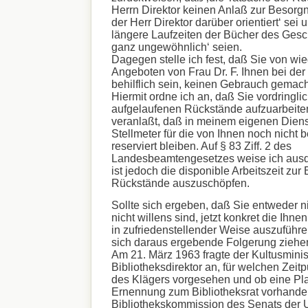
Herrn Direktor keinen Anlaß zur Besorgni
der Herr Direktor darüber orientiert‘ sei 
längere Laufzeiten der Bücher des Gesc
ganz ungewöhnlich‘ seien.
Dagegen stelle ich fest, daß Sie von wi
Angeboten von Frau Dr. F. Ihnen bei der
behilflich sein, keinen Gebrauch gemac
Hiermit ordne ich an, daß Sie vordringlic
aufgelaufenen Rückstände aufzuarbeite
veranlaßt, daß in meinem eigenen Dien
Stellmeter für die von Ihnen noch nicht 
reserviert bleiben. Auf § 83 Ziff. 2 des
Landesbeamtengesetzes weise ich ausdr
ist jedoch die disponible Arbeitszeit zur
Rückstände auszuschöpfen.
Sollte sich ergeben, daß Sie entweder ni
nicht willens sind, jetzt konkret die Ihne
in zufriedenstellender Weise auszuführe
sich daraus ergebende Folgerung ziehen
Am 21. März 1963 fragte der Kultusminis
Bibliotheksdirektor an, für welchen Zeitp
des Klägers vorgesehen und ob eine Plan
Ernennung zum Bibliotheksrat vorhanden
Bibliothekskommission des Senats der U