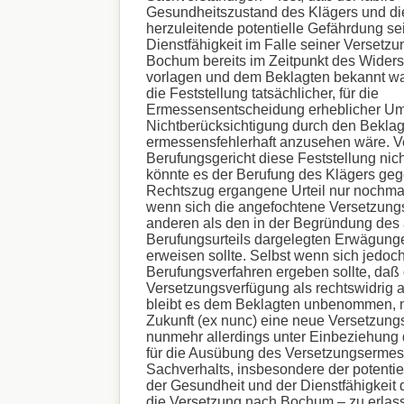
Gesundheitszustand des Klägers und di
herzuleitende potentielle Gefährdung se
Dienstfähigkeit im Falle seiner Versetz
Bochum bereits im Zeitpunkt des Wider
vorlagen und dem Beklagten bekannt war
die Feststellung tatsächlicher, für die
Ermessensentscheidung erheblicher Um
Nichtberücksichtigung durch den Beklag
ermessensfehlerhaft anzusehen wäre. 
Berufungsgericht diese Feststellung nicht
könnte es der Berufung des Klägers geg
Rechtszug ergangene Urteil nur nochmal
wenn sich die angefochtene Versetzung
anderen als den in der Begründung des
Berufungsurteils dargelegten Erwägungen
erweisen sollte. Selbst wenn sich jedoc
Berufungsverfahren ergeben sollte, daß di
Versetzungsverfügung als rechtswidrig a
bleibt es dem Beklagten unbenommen, mi
Zukunft (ex nunc) eine neue Versetzung
nunmehr allerdings unter Einbeziehung 
für die Ausübung des Versetzungsermes
Sachverhalts, insbesondere der potenti
der Gesundheit und der Dienstfähigkeit 
die Versetzung nach Bochum – zu erlas