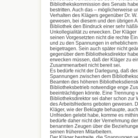
Bibliothekskommission des Senats habe 
bestritten. Auch das – möglicherweise u
Verhalten des Klägers gegenüber Dr. W.
gewesen, bei diesem und den übrigen A
Bibliothek den Bindruck einer sehr häßl
Unkollegialität zu erwecken. Der Kläger
seinen Vorgesetzten nicht die rechte Ei
und zu den Spannungen in erhebliche
beigetragen. Sein auch später nicht g
gegenüber dem Bibliotheksdirektor hab
erwecken müssen, daß der Kläger zu ein
Zusammenarbeit nicht bereit sei.
Es bedürfe nicht der Darlegung, daß dera
Spannungen zwischen dem Bibliotheksd
Beamten des höheren Bibliotheksdienst
Bibliotheksbetrieb notwendige enge Zu
beeinträchtigen könnte. Eine Trennung 
Bibliotheksdirektor sei daher schon zur
des Arbeitsfriedens geboten gewesen. D
Kläger, wie der Beklagte behaupte, auch
Unfrieden gelebt habe, komme es mithin 
bedürfe daher nicht der Vernehmung der
benannten Zeugen über die Beziehunge
seinen früheren Mitarbeitern.
Der Kläger bestreite, die Spannungen v