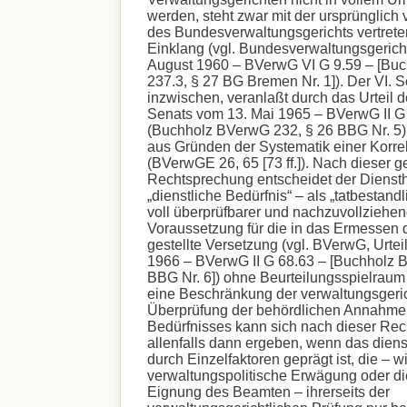
werden, steht zwar mit der ursprünglich
des Bundesverwaltungsgerichts vertrete
Einklang (vgl. Bundesverwaltungsgericht
August 1960 – BVerwG VI G 9.59 – [Bu
237.3, § 27 BG Bremen Nr. 1]). Der VI. S
inzwischen, veranlaßt durch das Urteil
Senats vom 13. Mai 1965 – BVerwG II G
(Buchholz BVerwG 232, § 26 BBG Nr. 5)
aus Gründen der Systematik einer Korre
(BVerwGE 26, 65 [73 ff.]). Nach dieser g
Rechtsprechung entscheidet der Diensth
„dienstliche Bedürfnis“ – als „tatbestandli
voll überprüfbarer und nachzuvollziehen
Voraussetzung für die in das Ermessen 
gestellte Versetzung (vgl. BVerwG, Urteil
1966 – BVerwG II G 68.63 – [Buchholz 
BBG Nr. 6]) ohne Beurteilungsspielraum 
eine Beschränkung der verwaltungsgeric
Überprüfung der behördlichen Annahme 
Bedürfnisses kann sich nach dieser Re
allenfalls dann ergeben, wenn das diens
durch Einzelfaktoren geprägt ist, die – w
verwaltungspolitische Erwägung oder di
Eignung des Beamten – ihrerseits der