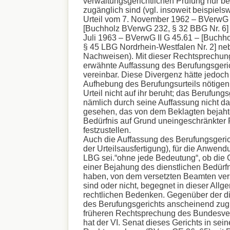
verwaltungsgerichtlichen Prüfung nur b
zugänglich sind (vgl. insoweit beispiel
Urteil vom 7. November 1962 – BVerwG 
[Buchholz BVerwG 232, § 32 BBG Nr. 6] 
Juli 1963 – BVerwG II G 45.61 – [Buchh
§ 45 LBG Nordrhein-Westfalen Nr. 2] neb
Nachweisen). Mit dieser Rechtsprechung
erwähnte Auffassung des Berufungsgeric
vereinbar. Diese Divergenz hätte jedoch 
Aufhebung des Berufungsurteils nötigen
Urteil nicht auf ihr beruht; das Berufungs
nämlich durch seine Auffassung nicht da
gesehen, das von dem Beklagten bejahte
Bedürfnis auf Grund uneingeschränkter 
festzustellen.
Auch die Auffassung des Berufungsgeric
der Urteilsausfertigung), für die Anwend
LBG sei.“ohne jede Bedeutung“, ob die 
einer Bejahung des dienstlichen Bedürfn
haben, von dem versetzten Beamten ver
sind oder nicht, begegnet in dieser Allg
rechtlichen Bedenken. Gegenüber der d
des Berufungsgerichts anscheinend zug
früheren Rechtsprechung des Bundesve
hat der VI. Senat dieses Gerichts in sei