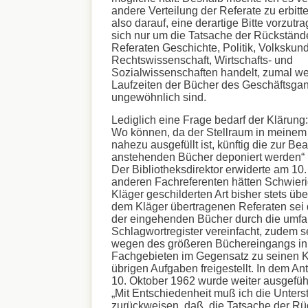
andere Verteilung der Referate zu erbitt
also darauf, eine derartige Bitte vorzutr
sich nur um die Tatsache der Rückständ
Referaten Geschichte, Politik, Volkskun
Rechtswissenschaft, Wirtschafts- und
Sozialwissenschaften handelt, zumal we
Laufzeiten der Bücher des Geschäftsgan
ungewöhnlich sind.
Lediglich eine Frage bedarf der Klärung:
Wo können, da der Stellraum in meinem
nahezu ausgefüllt ist, künftig die zur Be
anstehenden Bücher deponiert werden“
Der Bibliotheksdirektor erwiderte am 10.
anderen Fachreferenten hätten Schwieri
Kläger geschilderten Art bisher stets üb
dem Kläger übertragenen Referaten sei 
der eingehenden Bücher durch die umfa
Schlagwortregister vereinfacht, zudem s
wegen des größeren Büchereingangs in
Fachgebieten im Gegensatz zu seinen K
übrigen Aufgaben freigestellt. In dem A
10. Oktober 1962 wurde weiter ausgeführ
„Mit Entschiedenheit muß ich die Unters
zurückweisen, daß ‚die Tatsache der Rü