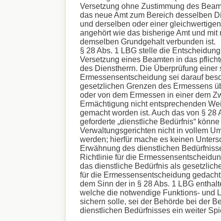
Versetzung ohne Zustimmung des Beamt
das neue Amt zum Bereich desselben Di
und derselben oder einer gleichwertige
angehört wie das bisherige Amt und mit
demselben Grundgehalt verbunden ist.
§ 28 Abs. 1 LBG stelle die Entscheidung
Versetzung eines Beamten in das pfli
des Dienstherrn. Die Überprüfung einer
Ermessensentscheidung sei darauf besch
gesetzlichen Grenzen des Ermessens übe
oder von dem Ermessen in einer dem Z
Ermächtigung nicht entsprechenden We
gemacht worden ist. Auch das von § 28 
geforderte „dienstliche Bedürfnis“ könn
Verwaltungsgerichten nicht in vollem Um
werden; hierfür mache es keinen Untersc
Erwähnung des dienstlichen Bedürfnisse
Richtlinie für die Ermessensentscheidu
das dienstliche Bedürfnis als gesetzlic
für die Ermessensentscheidung gedacht
dem Sinn der in § 28 Abs. 1 LBG enthal
welche die notwendige Funktions- und L
sichern solle, sei der Behörde bei der B
dienstlichen Bedürfnisses ein weiter Sp