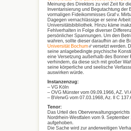
Meinung des Direktors zu viel Zeit für d
Inventarisierung und Begutachtung der B
vormaligen Fideikommisses Graf v. Mirba
Dagegen vernachlässige er seine Arbeit
Universitätsbibliothek. Hinzu käme inak
Fehlverhalten in Folge diverser Differe
persönlicher Spannungen. Um den Betri
wahren, sollte dieser daraufhin an die Bi
Universität Bochum
versetzt werden. 
seine anlagebedingte psychische Konsti
eine Versetzung außerhalb des Bonner
verhindern, da diese sich mit großer Wah
seine körperliche und seelische Verfass
auswirken würde.
Instanzenzug:
– VG Köln
– OVG Münster vom 09.09.1966, AZ. VI 
– BVerwG vom 07.03.1968, Az. II C 137.
Tenor:
Das Urteil des Oberverwaltungsgerichts 
Nordrhein-Westfalen vom 9. September 
aufgehoben.
Die Sache wird zur anderweitigen Verh