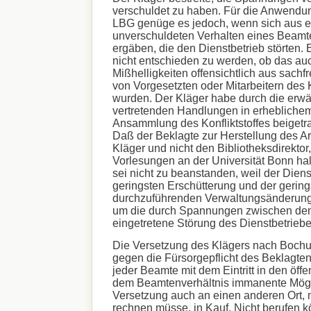
verschuldet zu haben. Für die Anwendun
LBG genüge es jedoch, wenn sich aus 
unverschuldeten Verhalten eines Beamte
ergäben, die den Dienstbetrieb störten. 
nicht entschieden zu werden, ob das auc
Mißhelligkeiten offensichtlich aus sac
von Vorgesetzten oder Mitarbeitern des 
wurden. Der Kläger habe durch die erwä
vertretenden Handlungen in erhebliche
Ansammlung des Konfliktstoffes beigetr
Daß der Beklagte zur Herstellung des Ar
Kläger und nicht den Bibliotheksdirektor,
Vorlesungen an der Universität Bonn halt
sei nicht zu beanstanden, weil der Dien
geringsten Erschütterung und der gering
durchzuführenden Verwaltungsänderung
um die durch Spannungen zwischen den
eingetretene Störung des Dienstbetriebe
Die Versetzung des Klägers nach Bochu
gegen die Fürsorgepflicht des Beklagte
jeder Beamte mit dem Eintritt in den öffe
dem Beamtenverhältnis immanente Mögli
Versetzung auch an einen anderen Ort, mi
rechnen müsse, in Kauf. Nicht berufen k