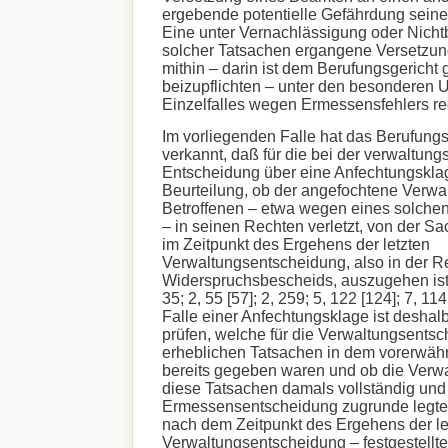
ergebende potentielle Gefährdung seiner
Eine unter Vernachlässigung oder Nicht
solcher Tatsachen ergangene Versetzu
mithin – darin ist dem Berufungsgericht 
beizupflichten – unter den besonderen
Einzelfalles wegen Ermessensfehlers rec
Im vorliegenden Falle hat das Berufungs
verkannt, daß für die bei der verwaltung
Entscheidung über eine Anfechtungsklag
Beurteilung, ob der angefochtene Verwa
Betroffenen – etwa wegen eines solche
– in seinen Rechten verletzt, von der S
im Zeitpunkt des Ergehens der letzten
Verwaltungsentscheidung, also in der R
Widerspruchsbescheids, auszugehen ist 
35; 2, 55 [57]; 2, 259; 5, 122 [124]; 7, 114
Falle einer Anfechtungsklage ist deshal
prüfen, welche für die Verwaltungsents
erheblichen Tatsachen in dem vorerwähn
bereits gegeben waren und ob die Verw
diese Tatsachen damals vollständig und r
Ermessensentscheidung zugrunde legte.
nach dem Zeitpunkt des Ergehens der le
Verwaltungsentscheidung – festgestellt