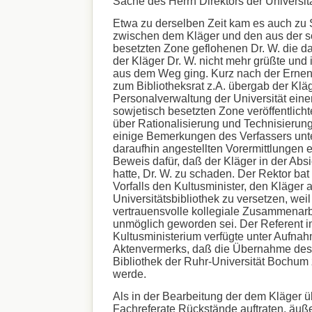
Sache des Herrn Direktors der Universitä
Etwa zu derselben Zeit kam es auch z
zwischen dem Kläger und den aus der s
besetzten Zone geflohenen Dr. W. die da
der Kläger Dr. W. nicht mehr grüßte und 
aus dem Weg ging. Kurz nach der Ernen
zum Bibliotheksrat z.A. übergab der Klä
Personalverwaltung der Universität einen
sowjetisch besetzten Zone veröffentlicht
über Rationalisierung und Technisierung
einige Bemerkungen des Verfassers unte
daraufhin angestellten Vorermittlungen 
Beweis dafür, daß der Kläger in der Abs
hatte, Dr. W. zu schaden. Der Rektor ba
Vorfalls den Kultusminister, den Kläger 
Universitätsbibliothek zu versetzen, weil
vertrauensvolle kollegiale Zusammenarb
unmöglich geworden sei. Der Referent i
Kultusministerium verfügte unter Aufna
Aktenvermerks, daß die Übernahme des 
Bibliothek der Ruhr-Universität Bochum
werde.
Als in der Bearbeitung der dem Kläger 
Fachreferate Rückstände auftraten, äuße