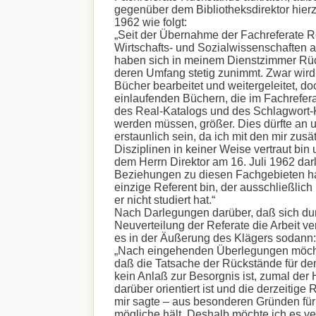
gegenüber dem Bibliotheksdirektor hier
1962 wie folgt:
„Seit der Übernahme der Fachreferate R
Wirtschafts- und Sozialwissenschaften a
haben sich in meinem Dienstzimmer Rüc
deren Umfang stetig zunimmt. Zwar wird 
Bücher bearbeitet und weitergeleitet, doc
einlaufenden Büchern, die im Fachreferat
des Real-Katalogs und des Schlagwort-K
werden müssen, größer. Dies dürfte an un
erstaunlich sein, da ich mit den mir zusä
Disziplinen in keiner Weise vertraut bin 
dem Herrn Direktor am 16. Juli 1962 darl
Beziehungen zu diesen Fachgebieten h
einzige Referent bin, der ausschließlich F
er nicht studiert hat.“
Nach Darlegungen darüber, daß sich du
Neuverteilung der Referate die Arbeit ve
es in der Äußerung des Klägers sodann:
„Nach eingehenden Überlegungen möch
daß die Tatsache der Rückstände für den
kein Anlaß zur Besorgnis ist, zumal der 
darüber orientiert ist und die derzeitige
mir sagte – aus besonderen Gründen für 
mögliche hält. Deshalb möchte ich es v