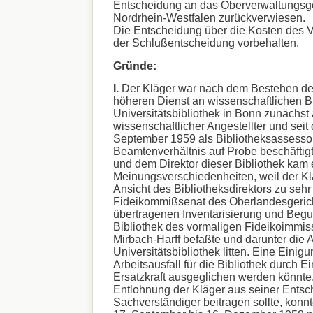
Entscheidung an das Oberverwaltungsge
Nordrhein-Westfalen zurückverwiesen.
Die Entscheidung über die Kosten des V
der Schlußentscheidung vorbehalten.
Gründe:
I.
Der Kläger war nach dem Bestehen der
höheren Dienst an wissenschaftlichen Bi
Universitätsbibliothek in Bonn zunächst 
wissenschaftlicher Angestellter und seit
September 1959 als Bibliotheksassesso
Beamtenverhältnis auf Probe beschäftig
und dem Direktor dieser Bibliothek kam 
Meinungsverschiedenheiten, weil der Kl
Ansicht des Bibliotheksdirektors zu sehr
Fideikommißsenat des Oberlandesgerich
übertragenen Inventarisierung und Begu
Bibliothek des vormaligen Fideikoimmiss
Mirbach-Harff befaßte und darunter die A
Universitätsbibliothek litten. Eine Einig
Arbeitsausfall für die Bibliothek durch Ei
Ersatzkraft ausgeglichen werden könnte
Entlohnung der Kläger aus seiner Entsc
Sachverständiger beitragen sollte, konnt