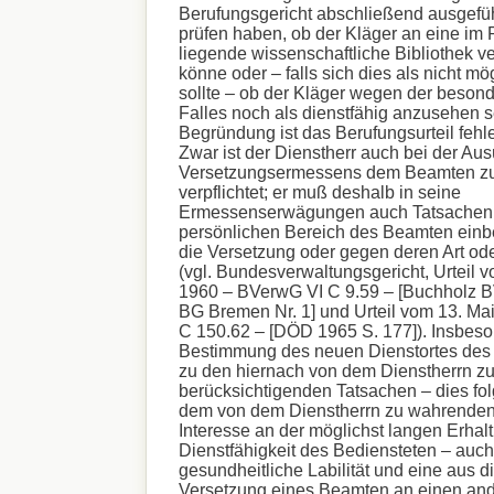
Berufungsgericht abschließend ausgefü
prüfen haben, ob der Kläger an eine i
liegende wissenschaftliche Bibliothek v
könne oder – falls sich dies als nicht m
sollte – ob der Kläger wegen der beson
Falles noch als dienstfähig anzusehen se
Begründung ist das Berufungsurteil fehle
Zwar ist der Dienstherr auch bei der Au
Versetzungsermessens dem Beamten zu
verpflichtet; er muß deshalb in seine
Ermessenserwägungen auch Tatsachen
persönlichen Bereich des Beamten einb
die Versetzung oder gegen deren Art ode
(vgl. Bundesverwaltungsgericht, Urteil 
1960 – BVerwG VI C 9.59 – [Buchholz B
BG Bremen Nr. 1] und Urteil vom 13. Ma
C 150.62 – [DÖD 1965 S. 177]). Insbeso
Bestimmung des neuen Dienstortes de
zu den hiernach von dem Dienstherrn z
berücksichtigenden Tatsachen – dies fol
dem von dem Dienstherrn zu wahrenden 
Interesse an der möglichst langen Erhal
Dienstfähigkeit des Bediensteten – auch
gesundheitliche Labilität und eine aus di
Versetzung eines Beamten an einen and