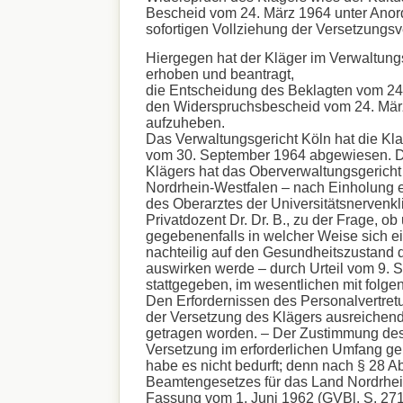
Bescheid vom 24. März 1964 unter Anor
sofortigen Vollziehung der Versetzungsv
Hiergegen hat der Kläger im Verwaltun
erhoben und beantragt,
die Entscheidung des Beklagten vom 24
den Widerspruchsbescheid vom 24. Mär
aufzuheben.
Das Verwaltungsgericht Köln hat die Kla
vom 30. September 1964 abgewiesen. D
Klägers hat das Oberverwaltungsgericht
Nordrhein-Westfalen – nach Einholung 
des Oberarztes der Universitätsnervenkli
Privatdozent Dr. Dr. B., zu der Frage, ob
gegebenenfalls in welcher Weise sich e
nachteilig auf den Gesundheitszustand 
auswirken werde – durch Urteil vom 9.
stattgegeben, im wesentlichen mit folg
Den Erfordernissen des Personalvertretu
der Versetzung des Klägers ausreiche
getragen worden. – Der Zustimmung des
Versetzung im erforderlichen Umfang ge
habe es nicht bedurft; denn nach § 28 A
Beamtengesetzes für das Land Nordrhei
Fassung vom 1. Juni 1962 (GVBl. S. 271