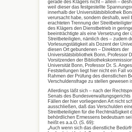
gerade des Klägers nicht – allein – desh
weil dieser das festgestellte Spannungs
innerhalb der Universitätsbibliothek Bon
verursacht habe, sondern deshalb, weil b
erachteten Trennung der Streitbeteiligte
des Klägers den Dienstbetrieb in geri
beeinträchtigte als eine Versetzung der 
Streitbeteiligten, nämlich des – zudem d
Vorlesungstätigkeit als Dozent der Unive
diesen Ort gebundenen – Direktors der
Universitätsbibliothek Bonn, Professor D
Vorsitzenden der Bibliothekskommission
Universität Bonn, Professor Dr. S. Anges
Feststellungen liegt hier nicht ein Fall v
Rahmen der Prüfung des dienstlichen Be
Verschuldensfrage zu stellen gewesen is
Allerdings läßt sich – nach der Rechtsp
Senats des Bundesverwaltungsgerichts a
Fällen der hier vorliegenden Art nicht sc
ausschließen, daß das Verschulden ein
Streitbeteiligten für die Rechtmäßigkeit
behördlichen Ermessens bedeutsam sei
heißt es a.a.O. (S. 69):
„Auch wenn sich das dienstliche Bedürfn