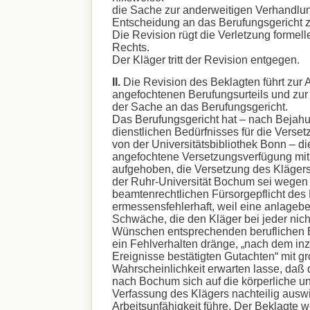
die Sache zur anderweitigen Verhandlu
Entscheidung an das Berufungsgericht 
Die Revision rügt die Verletzung formell
Rechts.
Der Kläger tritt der Revision entgegen.
II.
Die Revision des Beklagten führt zur
angefochtenen Berufungsurteils und zu
der Sache an das Berufungsgericht.
Das Berufungsgericht hat – nach Bejah
dienstlichen Bedürfnisses für die Verse
von der Universitätsbibliothek Bonn – d
angefochtene Versetzungsverfügung mi
aufgehoben, die Versetzung des Klägers 
der Ruhr-Universität Bochum sei wegen 
beamtenrechtlichen Fürsorgepflicht des 
ermessensfehlerhaft, weil eine anlageb
Schwäche, die den Kläger bei jeder nich
Wünschen entsprechenden beruflichen E
ein Fehlverhalten dränge, „nach dem in
Ereignisse bestätigten Gutachten“ mit g
Wahrscheinlichkeit erwarten lasse, daß 
nach Bochum sich auf die körperliche u
Verfassung des Klägers nachteilig auswi
Arbeitsunfähigkeit führe. Der Beklagte w