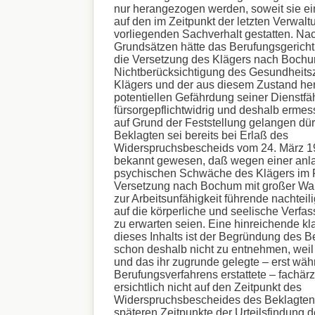
nur herangezogen werden, soweit sie e
auf den im Zeitpunkt der letzten Verwal
vorliegenden Sachverhalt gestatten. Na
Grundsätzen hätte das Berufungsgericht
die Versetzung des Klägers nach Boch
Nichtberücksichtigung des Gesundheits
Klägers und der aus diesem Zustand he
potentiellen Gefährdung seiner Dienstfäh
fürsorgepflichtwidrig und deshalb ermess
auf Grund der Feststellung gelangen dü
Beklagten sei bereits bei Erlaß des
Widerspruchsbescheids vom 24. März 1
bekannt gewesen, daß wegen einer anl
psychischen Schwäche des Klägers im F
Versetzung nach Bochum mit großer Wah
zur Arbeitsunfähigkeit führende nachtei
auf die körperliche und seelische Verfa
zu erwarten seien. Eine hinreichende kl
dieses Inhalts ist der Begründung des B
schon deshalb nicht zu entnehmen, wei
und das ihr zugrunde gelegte – erst wä
Berufungsverfahrens erstattete – fachärz
ersichtlich nicht auf den Zeitpunkt des
Widerspruchsbescheides des Beklagten,
späteren Zeitpunkte der Urteilsfindung 