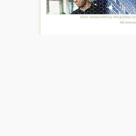
Diese Urteilssammlung wird gepflegt v
Mit Unters