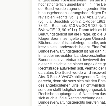
angestrebten Revisionsverfahren die Klä
höchstrichterlich ungeklärten, in ihrer 
der Beschwerde zugrundeliegenden Einz
hinausgehenden klärungsbedürftigen Re
revisiblen Rechts (vgl. § 137 Abs. 1 VwG
(vgl. u.a. Beschluß vom 2. Oktober 1961
78.61 – Buchholz 310 VwGO § 132 Nr. 18
BVerwGE 13, 90 <91>). Daran fehlt es h
Berufungsgericht hat die Frage, ob die 
Kläger Säumnisentgelte wegen Überschr
Bücherausleihfrist auferlegen durfte, unt
irrevisibles Landesrecht bejaht. Eine Pr
Bundesverwaltungsgericht ist nur dahin 
Inhalt der irrevisiblen Landesvorschrifte
Bundesrecht vereinbar ist. Inwieweit der 
dieser Hinsicht eine bisher ungeklärte g
Rechtsfrage aufwerfen soll, vermag der 
darzutun. Die Beschwerde wird insoweit 
Abs. 3 Satz 3 VwGO obliegenden Darleg
gerecht, denn sie setzt sich mit den En
des angefochtenen Urteils nicht wirklich
sondern stellt lediglich entgegengesetzt
Rechtsbehauptungen auf. Nachdem das 
sich auch auf die Rechtsprechung des
Bundesverwaltungsgerichts berufen hat, 