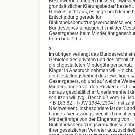
Beschwerde darlegen müssen, inwieweit
grundsätzlicher Klärungsbedarf besteht. H
Hinweis nicht aus, es liege noch keine h
Entscheidung gerade für
Bibliotheksbenutzungsverhältnisse vor, 
Bundesverwaltungsgericht mit der Gestal
Gesetzgebers beim Minderjährigenschut
Form befaßt hat.
3.
Im übrigen verlangt das Bundesrecht ein
Gebieten des privaten und des öffentlic
gleichgestalteten Minderjährigenschutz 
Kläger in Anspruch nehmen will – nicht. E
der Gestaltungsfreiheit des jeweiligen 
Gesetzgebers, ob und auf welche Weise
Minderjährigen vor den Risiken des Leb
der aus geschäftlicher Unerfahrenheit 
schützen will (vgl. Beschluß vom 19. M
7 B 183.82 – NJW 1984, 2304 f. mit zahl
Nachweisen). Insbesondere ist der Lan
bundes-(verfassungs-)rechtlich nicht verp
Minderjährige von der Eingehung von
Bibliotheksbenutzungsverhältnissen ohn
ihrer gesetzlichen Vertreter auszuschlie