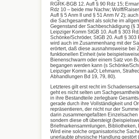
RGRK-BGB 12. Aufl § 90 Rdz 15; Erman,
Rdz 10 – beide mw Nachw; Wolff/Raiser
Aufl § 5 Anm II und § 51 Anm IV 2); auch 
die Sachgesamtheit als solche im allge
Gegenstand der Sachbeschädigung (§ 3
Leipziger Komm StGB 10. Aufl § 303 Rdz
Schönke/Schröder, StGB 20. Aufl § 303 
wird auch im Zusammenhang mit der S
erörtert, daß diese ausnahmsweise bei Z
funktionellen Einheit (wie beispielsweis
Bienenschwarm oder einem Satz von Buc
begangen werden kann (s Schönke/Sch
Leipziger Komm aaO; Lehmann, Strafrec
Abhandlungen Bd 19, 79, 80).
Letzteres gilt erst recht im Schadensersa
geht es nicht selten um Sachgesamtheit
in ihre Bestandteile zerlegbare Gesamts
gerade durch ihre Vollständigkeit und O
repräsentieren, der nicht nur der Summe
darin zusammengefaßten Einzelsachen e
sondern diese oft übersteigt (beispielsw
Briefmarkensammlungen, Bibliotheken, 
Wird eine solche organisatorische Sache
unerlaubte physische Handlung gestört