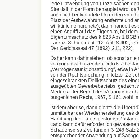
jede Entwendung von Einzelsachen denk
Streitfall in der Form behauptet wird, da
auch nicht entwendete Urkunden von ihre
Platz der Aufbewahrung entfernte und an
willkürlich einordnete), dann handelt es 
einen Angriff auf das Eigentum, bei dem 
Eigentumsschutz des § 823 Abs 1 BGB e
Larenz, Schuldrecht I 12. Aufl S 402; fer
Der Gerichtssaal 47 (1892), 211, 222).
Daher kann dahinstehen, ob sonst an e
vermögensschützenden Deliktstatbestan
„Vermögensfunktionsstörung“, etwa in 
von der Rechtsprechung in letzter Zeit e
eingeschränkten Deliktsschutz des eing
ausgeübten Gewerbebetriebs, gedacht 
Mertens, Der Begriff des Vermögenssch
bürgerlichen Recht, 1967, S 161 wohl in
Ist dem aber so, dann diente die Überpr
unmittelbar der Wiederherstellung des d
Handlung des Täters gestörten Zustand
Land kann dafür erforderlich gewesene
Schadensersatz verlangen (§ 249 Satz 
entsprechender Anwendung auf Sachge