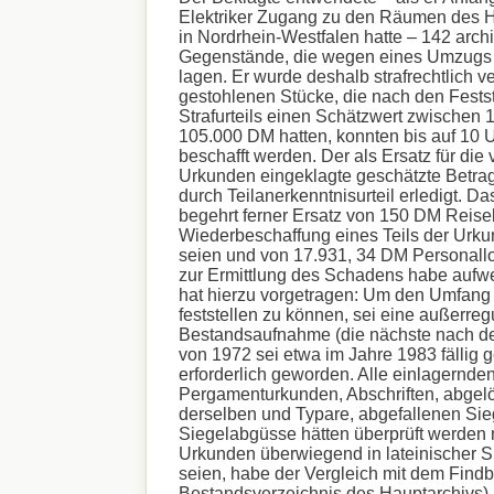
Elektriker Zugang zu den Räumen des H
in Nordrhein-Westfalen hatte – 142 archi
Gegenstände, die wegen eines Umzugs i
lagen. Er wurde deshalb strafrechtlich ver
gestohlenen Stücke, die nach den Fests
Strafurteils einen Schätzwert zwischen
105.000 DM hatten, konnten bis auf 10 
beschafft werden. Der als Ersatz für die
Urkunden eingeklagte geschätzte Betrag
durch Teilanerkenntnisurteil erledigt. D
begehrt ferner Ersatz von 150 DM Reisek
Wiederbeschaffung eines Teils der Urk
seien und von 17.931, 34 DM Personallo
zur Ermittlung des Schadens habe auf
hat hierzu vorgetragen: Um den Umfang
feststellen zu können, sei eine außerreg
Bestandsaufnahme (die nächste nach der
von 1972 sei etwa im Jahre 1983 fällig
erforderlich geworden. Alle einlagernde
Pergamenturkunden, Abschriften, abgelö
derselben und Typare, abgefallenen Sie
Siegelabgüsse hätten überprüft werden
Urkunden überwiegend in lateinischer 
seien, habe der Vergleich mit dem Find
Bestandsverzeichnis des Hauptarchivs) 