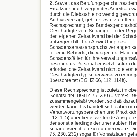
2.
Soweit das Berufungsgericht trotzde
Ersatzanspruch wegen des Arbeitsaufwa
durch die Diebstähle notwendig geword
Archivs versagt, geht es zwar zutreffend
Rechtsprechung des Bundesgerichtshof
Geschädigte vom Schädiger in der Regel
den eigenen Zeitaufwand bei der Schad
außergerichtlichen Abwicklung des
Schadensersatzanspruchs verlangen kann
für eine Behörde, die wegen der Häufun
Schadensfällen für ihre verwaltungsmäß
besonderes Personal einsetzt, sofern der
erforderliche Zeitaufwand nicht die von 
Geschädigten typischerweise zu erbri
überschreitet (BGHZ 66, 112, 114ff).
Diese Rechtsprechung ist zuletzt im ob
Senatsurteil BGHZ 75, 230 (= VersR 198
zusammengefaßt worden, so daß dara
werden kann. Es handelt sich dabei um 
Verantwortungsbereichen und Praktikabil
112, 115) orientierte, wertende Ausgre
der sonst allerdings der unerlaubten Ha
schadensrechtlich zuzuordnen wäre. Di
75, 230, 232) sogar für Vorsatztaten gel