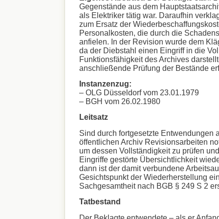
Gegenstände aus dem Hauptstaatsarchiv
als Elektriker tätig war. Daraufhin verkl
zum Ersatz der Wiederbeschaffungskost
Personalkosten, die durch die Schadens
anfielen. In der Revision wurde dem Klä
da der Diebstahl einen Eingriff in die Vo
Funktionsfähigkeit des Archives darstell
anschließende Prüfung der Bestände erf
Instanzenzug:
– OLG Düsseldorf vom 23.01.1979
– BGH vom 26.02.1980
Leitsatz
Sind durch fortgesetzte Entwendungen 
öffentlichen Archiv Revisionsarbeiten 
um dessen Vollständigkeit zu prüfen und
Eingriffe gestörte Übersichtlichkeit wied
dann ist der damit verbundene Arbeitsa
Gesichtspunkt der Wiederherstellung ei
Sachgesamtheit nach BGB § 249 S 2 ers
Tatbestand
Der Beklagte entwendete – als er Anfan