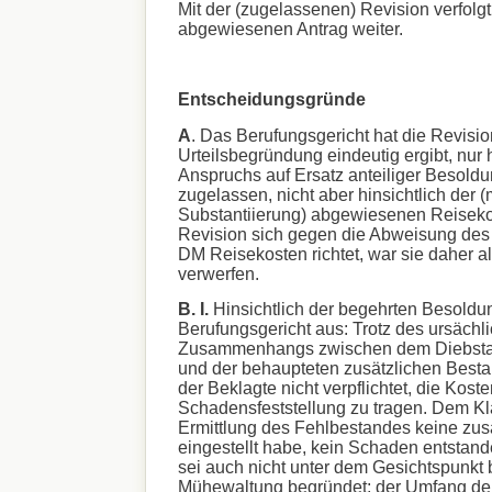
Mit der (zugelassenen) Revision verfolgt
abgewiesenen Antrag weiter.
Entscheidungsgründe
A
. Das Berufungsgericht hat die Revisio
Urteilsbegründung eindeutig ergibt, nur h
Anspruchs auf Ersatz anteiliger Besold
zugelassen, nicht aber hinsichtlich der 
Substantiierung) abgewiesenen Reiseko
Revision sich gegen die Abweisung des
DM Reisekosten richtet, war sie daher a
verwerfen.
B. I.
Hinsichtlich der begehrten Besoldun
Berufungsgericht aus: Trotz des ursächl
Zusammenhangs zwischen dem Diebstah
und der behaupteten zusätzlichen Best
der Beklagte nicht verpflichtet, die Koste
Schadensfeststellung zu tragen. Dem Klä
Ermittlung des Fehlbestandes keine zusä
eingestellt habe, kein Schaden entstan
sei auch nicht unter dem Gesichtspunkt
Mühewaltung begründet; der Umfang de