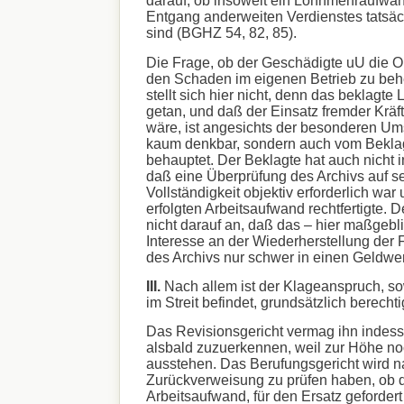
darauf, ob insoweit ein Lohnmehraufwan
Entgang anderweiten Verdienstes tatsäch
sind (BGHZ 54, 82, 85).
Die Frage, ob der Geschädigte uU die Ob
den Schaden im eigenen Betrieb zu be
stellt sich hier nicht, denn das beklagte 
getan, und daß der Einsatz fremder Kräf
wäre, ist angesichts der besonderen Um
kaum denkbar, sondern auch vom Beklag
behauptet. Der Beklagte hat auch nicht 
daß eine Überprüfung des Archivs auf 
Vollständigkeit objektiv erforderlich war
erfolgten Arbeitsaufwand rechtfertigte.
nicht darauf an, daß das – hier maßgebli
Interesse an der Wiederherstellung der 
des Archivs nur schwer in einen Geldwe
III.
Nach allem ist der Klageanspruch, so
im Streit befindet, grundsätzlich berechti
Das Revisionsgericht vermag ihn indess
alsbald zuzuerkennen, weil zur Höhe no
ausstehen. Das Berufungsgericht wird n
Zurückverweisung zu prüfen haben, ob 
Arbeitsaufwand, für den Ersatz gefordert 