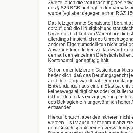
Zweifel auch die Verursachung des Ab
des § 826 BGB bedingt in den Vorsatz
wurde (vgl aber dagegen schon RGZ 150
Das letztgenannte Senatsurteil beruht a
darauf, daß die Häufigkeit und statistisc
Unvermeidlichkeit von Warenhausdiebstä
allerdings hinsichtlich des Unrechtsgeh
anderen Eigentumsdelikten nicht privilegi
Abwehr erforderlichen Zeitaufwand kalk
den auf den einzelnen Diebstahlsfall en
Kostenanteil geringfügig hält.
Schon unter letzterem Gesichtspunkt ers
bedenklich, daß das Berufungsgericht j
auch hier angewandt hat. Denn umfangr
Entwendungen aus einem Staatsarchiv s
keineswegs alltägliches oder kalkulierb
ist hier durch das einzige, wenngleich fo
des Beklagten ein ungewöhnlich hoher 
entstanden.
Hierauf braucht aber des näheren nicht
werden. Es ist auch nicht darauf abzuste
dem Gesichtspunkt reinen Verwaltungs
Bedeutung wäre, daß dem klagenden La