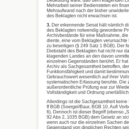
Mehrarbeit seiner Bediensteten ein finan
Mehraufwand nach der bisher unwiderle
des Beklagten nicht erwachsen ist.
3.
Der erkennende Senat hält nämlich die
des Beklagten notwendig gewordene Pr
Archivbestände für eine Maßnahme, die 
diente, eine vom Beklagten verursachte
zu beseitigen (§ 249 Satz 1 BGB). Der fo
Diebstahl des Beklagten hat nicht nur 
klagenden Landes an den davon unmitte
einzelnen Gegenständen berührt. Er hat
Archiv als Sachgesamtheit betroffen, de
Funktionsfähigkeit und damit bestimm
Gebrauchswert wesentlich auf ihrer Voll
systematischen Erfassung beruhte. Die 
außerordentliche Prüfung war zur Wiede
Vollständigkeit und Ordnung unerläßlich
Allerdings ist die Sachgesamtheit keine
ff BGB (Soergel/Baur, BGB 10. Aufl Vor
6). Dennoch ist dieser Begriff (ebenso „S
92 Abs 2, 1035 BGB) dem Gesetz an sich
wenn auch nur die einzelnen Sachen de
Gegenstand von dinglichen Rechten sei