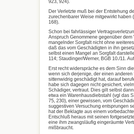
923, 924).
Der Verletzte muß bei der Entstehung d
zurechenbarer Weise mitgewirkt haben 
168).
Schon bei fahrlässiger Vertragsverletzun
Anspruch Genommene gegenüber dem 
mangelnder Sorgfalt nicht ohne weiteres
daß das vom Geschädigten in ihn gesetz
selbst einen Mangel an Sorgfalt darstel
114; Staudinger/Werner, BGB 10./11. Auf
Erst recht widerspräche es dem Sinn dies
wenn sich derjenige, der einen anderen 
sittenwidrig geschädigt hat, darauf beruf
habe sich dagegen nicht gesichert, viel
Schädiger, vertraut. Dies gilt selbst dann
etwa ein Warenhausdiebstahl (vgl das 
75, 230), einer gewissen, vom Geschädi
suggestiven Versuchung entsprungen se
hat der Beklagte aus einem vorbedachte
Entschluß heraus mit seinen fortgeset
eine ihm zwangsläufig eingeräumte Vert
mißbraucht.