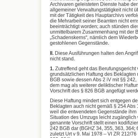
Archivaren geleisteten Dienste habe d
allgemeiner Verwaltungstätigkeit nicht ü
mit der Tätigkeit des Hauptarchivs verfol
die Mehrarbeit seiner Beamten nicht erns
beeinträchtigt worden; auch stünden dies
unmittelbarem Zusammenhang mit der B
„Schadenskerns“, nämlich dem Wiederb
gestohlenen Gegenstände.
II.
Diese Ausführungen halten den Angrif
nicht stand.
1.
Zutreffend geht das Berufungsgericht 
grundsätzlichen Haftung des Beklagten 
BGB sowie dessen Abs 2 iV mit §§ 242,
dem mag als weiterer deliktischer Haftu
Vorschrift des § 826 BGB angefügt werd
Diese Haftung mindert sich entgegen de
Beklagten auch nicht gemäß § 254 Abs 
weil die entwendeten Gegenstände ihm 
Situation des Umzugs leicht zugänglich
genannte Vorschrift stellt einen kodifizie
242 BGB dar (BGHZ 34, 355, 363, 364; 6
zuletzt Urt v 9. Mai 1978 – VI ZR 212/76