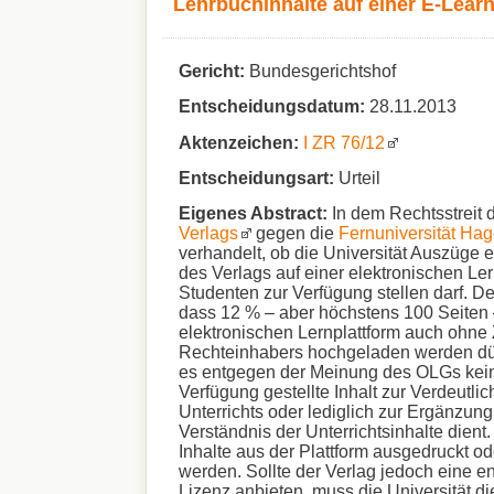
Lehrbuchinhalte auf einer E-Learni
Gericht:
Bundesgerichtshof
Entscheidungsdatum:
28.11.2013
Aktenzeichen:
I ZR 76/12
Entscheidungsart:
Urteil
Eigenes Abstract:
In dem Rechtsstreit
Verlags
gegen die
Fernuniversität Ha
verhandelt, ob die Universität Auszüge 
des Verlags auf einer elektronischen Lern
Studenten zur Verfügung stellen darf. D
dass 12 % – aber höchstens 100 Seiten 
elektronischen Lernplattform auch ohn
Rechteinhabers hochgeladen werden dür
es entgegen der Meinung des OLGs keine
Verfügung gestellte Inhalt zur Verdeutli
Unterrichts oder lediglich zur Ergänzung
Verständnis der Unterrichtsinhalte dient.
Inhalte aus der Plattform ausgedruckt o
werden. Sollte der Verlag jedoch eine 
Lizenz anbieten, muss die Universität di