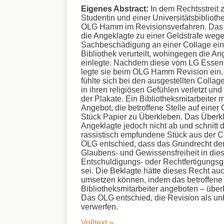
Eigenes Abstract:
In dem Rechtsstreit 
Studentin und einer Universitätsbiblioth
OLG Hamm im Revisionsverfahren. Das
die Angeklagte zu einer Geldstrafe weg
Sachbeschädigung an einer Collage eine
Bibliothek verurteilt, wohingegen die A
einlegte. Nachdem diese vom LG Essen
legte sie beim OLG Hamm Revision ein.
fühlte sich bei den ausgestellten Collage
in ihren religiösen Gefühlen verletzt un
der Plakate. Ein Bibliotheksmitarbeiter 
Angebot, die betroffene Stelle auf einer
Stück Papier zu Überkleben. Das Überkl
Angeklagte jedoch nicht ab und schnitt d
rassistisch empfundene Stück aus der C
OLG entschied, dass das Grundrecht der
Glaubens- und Gewissensfreiheit in dies
Entschuldigungs- oder Rechtfertigungs
sei. Die Beklagte hätte dieses Recht auch
umsetzen können, indem das betroffene
Bibliotheksmitarbeiter angeboten – über
Das OLG entschied, die Revision als un
verwerfen.
Volltext »