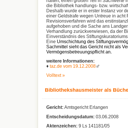
halten, einen großen Teil in Sachwerte i
die Bibliothek handlungs- bzw. wirtscha
Deshalb wurde er in erster Instanz vor 
einer Geldstrafe wegen Untreue in acht Fä
Revisionsverfahren wird das erstinstanzl
aufgehoben und die Sache ans Landgeri
Verhandlung zurückverwiesen, da der Bib
Einverständnis des Stiftungskuratoriums
Eine
Umschichtung des Stiftungsvermöge
Sachmittel sieht das Gericht nicht als Ve
Vermögensbetreuungspflicht an.
weitere Informationen:
♦
taz.de vom 19.12.2008
Volltext »
Bibliothekshausmeister als Büche
Gericht:
Amtsgericht Erlangen
Entscheidungsdatum:
03.06.2008
Aktenzeichen:
9 Ls 141181/05