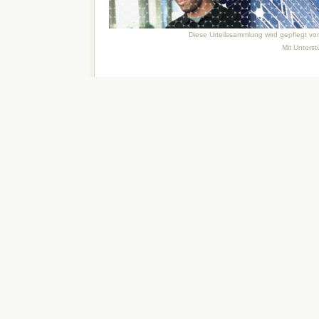
Diese Urteilssammlung wird gepflegt v
Mit Unters