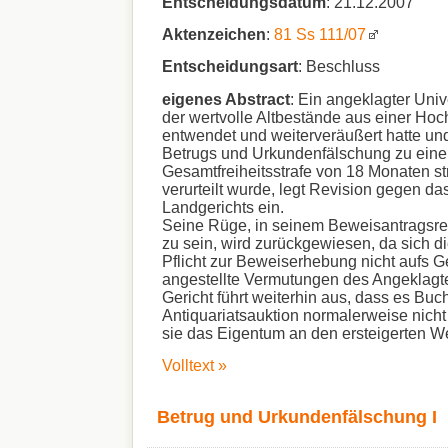
Entscheidungsdatum
: 21.12.2007
Aktenzeichen
:
81 Ss 111/07
Entscheidungsart
: Beschluss
eigenes Abstract
: Ein angeklagter Univ
der wertvolle Altbestände aus einer Hoc
entwendet und weiterveräußert hatte u
Betrugs und Urkundenfälschung zu eine
Gesamtfreiheitsstrafe von 18 Monaten str
verurteilt wurde, legt Revision gegen das
Landgerichts ein.
Seine Rüge, in seinem Beweisantragsrec
zu sein, wird zurückgewiesen, da sich di
Pflicht zur Beweiserhebung nicht aufs 
angestellte Vermutungen des Angeklagte
Gericht führt weiterhin aus, dass es Buc
Antiquariatsauktion normalerweise nicht g
sie das Eigentum an den ersteigerten W
Volltext »
Betrug und Urkundenfälschung I